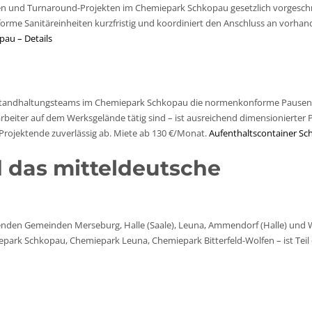
n und Turnaround-Projekten im Chemiepark Schkopau gesetzlich vorgesch
forme Sanitäreinheiten kurzfristig und koordiniert den Anschluss an vorha
pau – Details
Instandhaltungsteams im Chemiepark Schkopau die normenkonforme Pausen
arbeiter auf dem Werksgelände tätig sind – ist ausreichend dimensionierte
h Projektende zuverlässig ab. Miete ab 130 €/Monat.
Aufenthaltscontainer Sc
d das mitteldeutsche
genden Gemeinden Merseburg, Halle (Saale), Leuna, Ammendorf (Halle) und 
ark Schkopau, Chemiepark Leuna, Chemiepark Bitterfeld-Wolfen – ist Teil