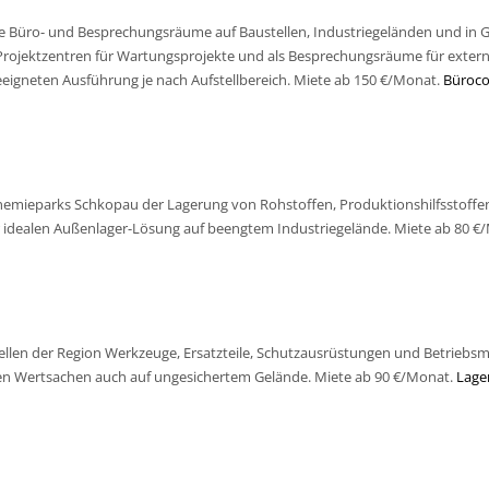
re Büro- und Besprechungsräume auf Baustellen, Industriegeländen und in
Projektzentren für Wartungsprojekte und als Besprechungsräume für exter
eigneten Ausführung je nach Aufstellbereich. Miete ab 150 €/Monat.
Büroco
hemieparks Schkopau der Lagerung von Rohstoffen, Produktionshilfsstoffe
r idealen Außenlager-Lösung auf beengtem Industriegelände. Miete ab 80 €
len der Region Werkzeuge, Ersatzteile, Schutzausrüstungen und Betriebsmi
en Wertsachen auch auf ungesichertem Gelände. Miete ab 90 €/Monat.
Lage