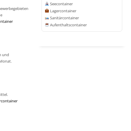
Seecontainer
 Gewerbegebieten
Lagercontainer
ne
Sanitärcontainer
ntainer
Aufenthaltscontainer
n und
/Monat.
ttel.
rcontainer