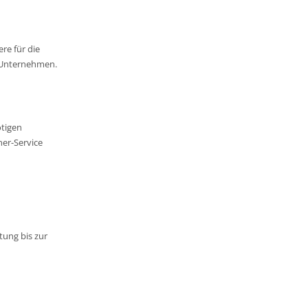
re für die
r Unternehmen.
ötigen
ner-Service
tung bis zur