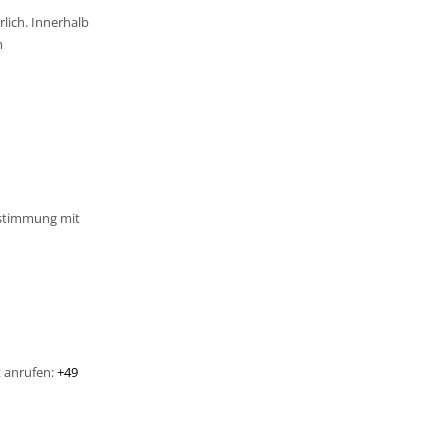
lich. Innerhalb
m
bstimmung mit
t anrufen:
+49