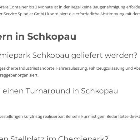
räre Container bis 3 Monate ist in der Regel keine Baugenehmigung erforder
er-Service Spindler GmbH koordiniert die erforderliche Abstimmung mit de
ern in Schkopau
emiepark Schkopau geliefert werden?
n gesicherte Industriestandorte. Fahrerzulassung, Fahrzeugzulassung und A
aggeber organisiert.
ür einen Turnaround in Schkopau
tellungen kurzfristig realisierbar. Bei sehr kurzfristigem Bedarf bitte direk
en Stellplatz im Chemiepark?