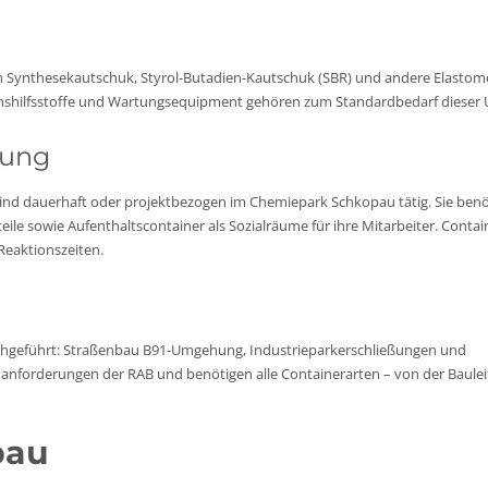
Synthesekautschuk, Styrol-Butadien-Kautschuk (SBR) und andere Elastome
ionshilfsstoffe und Wartungsequipment gehören zum Standardbedarf diese
tung
ind dauerhaft oder projektbezogen im Chemiepark Schkopau tätig. Sie ben
ile sowie Aufenthaltscontainer als Sozialräume für ihre Mitarbeiter. Contai
 Reaktionszeiten.
hgeführt: Straßenbau B91-Umgehung, Industrieparkerschließungen und
anforderungen der RAB und benötigen alle Containerarten – von der Baulei
pau