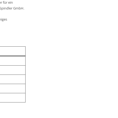
r für ein
 Spindler GmbH.
higes