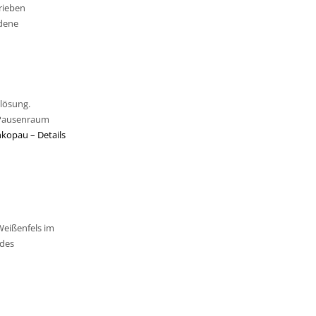
rieben
ndene
lösung.
r Pausenraum
hkopau – Details
Weißenfels im
 des