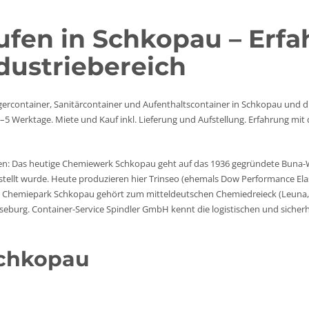
ufen in Schkopau – Erfa
dustriebereich
agercontainer, Sanitärcontainer und Aufenthaltscontainer in Schkopau und 
–5 Werktage. Miete und Kauf inkl. Lieferung und Aufstellung. Erfahrung mi
den: Das heutige Chemiewerk Schkopau geht auf das 1936 gegründete Buna-W
tellt wurde. Heute produzieren hier Trinseo (ehemals Dow Performance El
r Chemiepark Schkopau gehört zum mitteldeutschen Chemiedreieck (Leuna
rseburg. Container-Service Spindler GmbH kennt die logistischen und sicher
Schkopau