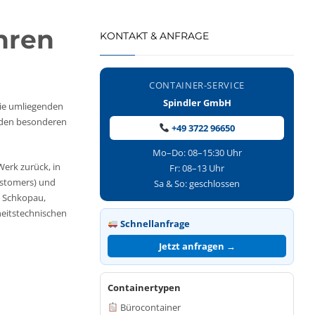
hren
KONTAKT & ANFRAGE
CONTAINER-SERVICE
Spindler GmbH
die umliegenden
t den besonderen
+49 3722 96650
Mo–Do: 08–15:30 Uhr
erk zurück, in
Fr: 08–13 Uhr
astomers) und
Sa & So: geschlossen
, Schkopau,
heitstechnischen
Schnellanfrage
Jetzt anfragen →
Containertypen
Bürocontainer