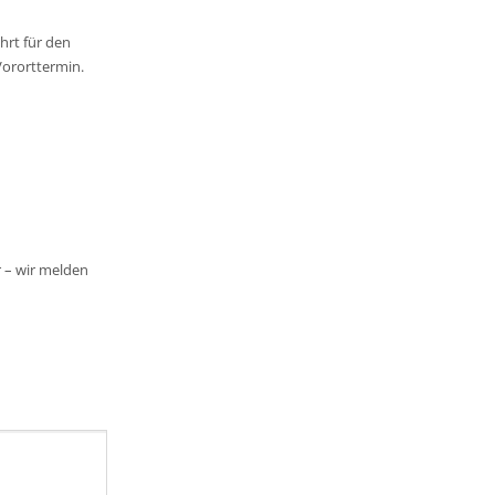
ahrt für den
Vororttermin.
r – wir melden