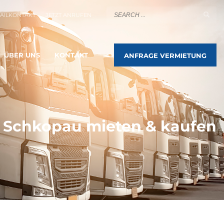
AILKONTAKT
JETZT ANRUFEN
ÜBER UNS
KONTAKT
ANFRAGE VERMIETUNG
 Schkopau mieten & kaufen