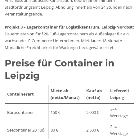
Anschluss an städtische Kanalisation, Koordination mit dem
Stadtordnungsamt Leipzig, Abholung innerhalb von 24 Stunden nach
Veranstaltungsende.
Projekt 3 – Lagercontainer für Logistikzentrum, Leipzig-Nordost:
Dauermiete von fünf 20-Fuß-Lagercontainern als Außenlager für ein
wachsendes E-Commerce-Unternehmen. Mietdauer: 18 Monate.
Monatliche Erreichbarkeit für Wartungscheck gewährleistet.
Preise für Container in
Leipzig
Miete ab
Kauf ab
Lieferzeit
Containerart
(netto/Monat)
(netto)
Leipzig
2–4
Bürocontainer
150 €
5.000 €
Werktage
2–4
Seecontainer 20 Fuß
80 €
2.500 €
Werktage