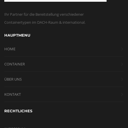
Ihr Partner für die Bereitstellung verschiedener
Containertypen im DACH-Raum & international.
HAUPTMENU
HOME
CONTAINER
ÜBER UNS
KONTAKT
RECHTLICHES