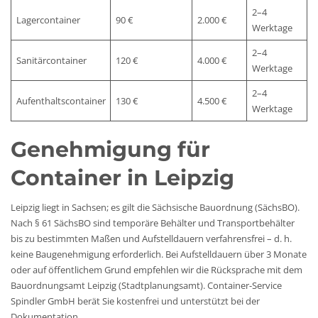
2–4
Lagercontainer
90 €
2.000 €
Werktage
2–4
Sanitärcontainer
120 €
4.000 €
Werktage
2–4
Aufenthaltscontainer
130 €
4.500 €
Werktage
Genehmigung für
Container in Leipzig
Leipzig liegt in Sachsen; es gilt die Sächsische Bauordnung (SächsBO).
Nach § 61 SächsBO sind temporäre Behälter und Transportbehälter
bis zu bestimmten Maßen und Aufstelldauern verfahrensfrei – d. h.
keine Baugenehmigung erforderlich. Bei Aufstelldauern über 3 Monate
oder auf öffentlichem Grund empfehlen wir die Rücksprache mit dem
Bauordnungsamt Leipzig (Stadtplanungsamt). Container-Service
Spindler GmbH berät Sie kostenfrei und unterstützt bei der
Dokumentation.