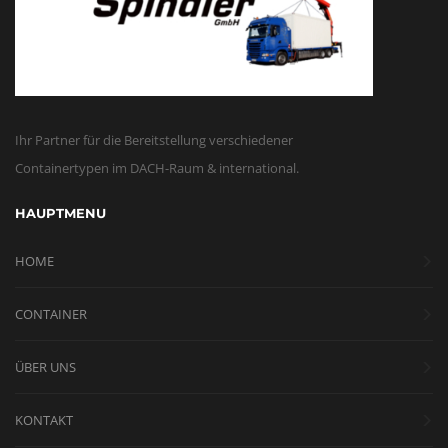
Ihr Partner für die Bereitstellung verschiedener
Containertypen im DACH-Raum & international.
HAUPTMENU
HOME
CONTAINER
ÜBER UNS
KONTAKT